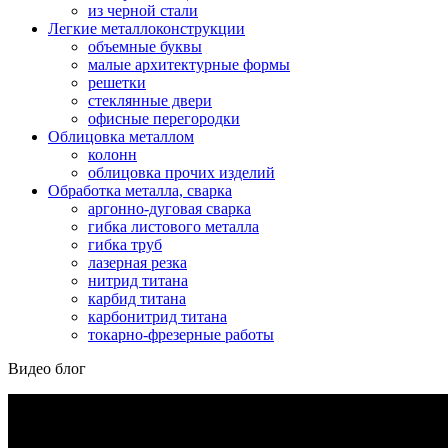
из черной стали
Легкие металлоконструкции
объемные буквы
малые архитектурные формы
решетки
стеклянные двери
офисные перегородки
Облицовка металлом
колонн
облицовка прочих изделий
Обработка металла, сварка
аргонно-дуговая сварка
гибка листового металла
гибка труб
лазерная резка
нитрид титана
карбид титана
карбонитрид титана
токарно-фрезерные работы
Видео блог