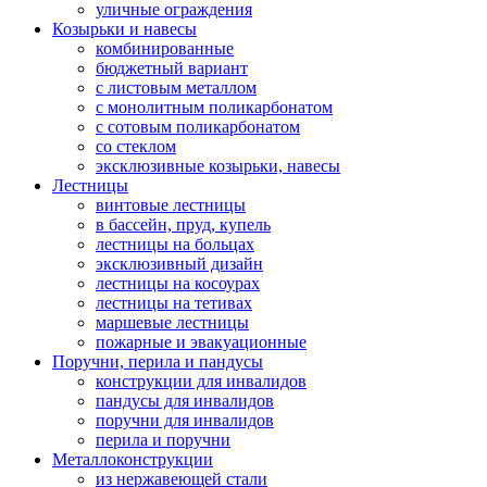
уличные ограждения
Козырьки и навесы
комбинированные
бюджетный вариант
с листовым металлом
с монолитным поликарбонатом
с сотовым поликарбонатом
со стеклом
эксклюзивные козырьки, навесы
Лестницы
винтовые лестницы
в бассейн, пруд, купель
лестницы на больцах
эксклюзивный дизайн
лестницы на косоурах
лестницы на тетивах
маршевые лестницы
пожарные и эвакуационные
Поручни, перила и пандусы
конструкции для инвалидов
пандусы для инвалидов
поручни для инвалидов
перила и поручни
Металлоконструкции
из нержавеющей стали