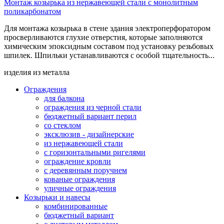
Монтаж козырька из нержавеющей стали с монолитным
поликарбонатом
Для монтажа козырька в стене здания электроперфоратором
просверливаются глухие отверстия, которые заполняются
химическим эпоксидным составом под установку резьбовых
шпилек. Шпильки устанавливаются с особой тщательность...
изделия из металла
Ограждения
для балкона
ограждения из черной стали
бюджетный вариант перил
со стеклом
эксклюзив - дизайнерские
из нержавеющей стали
с горизонтальными ригелями
ограждение кровли
с деревянным поручнем
кованые ограждения
уличные ограждения
Козырьки и навесы
комбинированные
бюджетный вариант