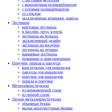
с листовым металлом
с монолитным поликарбонатом
с сотовым поликарбонатом
со стеклом
эксклюзивные козырьки, навесы
Лестницы
винтовые лестницы
в бассейн, пруд, купель
лестницы на больцах
эксклюзивный дизайн
лестницы на косоурах
лестницы на тетивах
маршевые лестницы
пожарные и эвакуационные
Поручни, перила и пандусы
конструкции для инвалидов
пандусы для инвалидов
поручни для инвалидов
перила и поручни
Металлоконструкции
из нержавеющей стали
из черной стали
Легкие металлоконструкции
объемные буквы
малые архитектурные формы