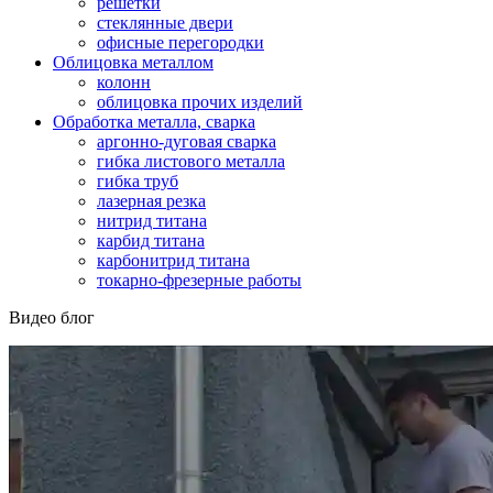
решетки
стеклянные двери
офисные перегородки
Облицовка металлом
колонн
облицовка прочих изделий
Обработка металла, сварка
аргонно-дуговая сварка
гибка листового металла
гибка труб
лазерная резка
нитрид титана
карбид титана
карбонитрид титана
токарно-фрезерные работы
Видео блог