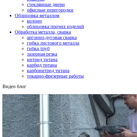
стеклянные двери
офисные перегородки
Облицовка металлом
колонн
облицовка прочих изделий
Обработка металла, сварка
аргонно-дуговая сварка
гибка листового металла
гибка труб
лазерная резка
нитрид титана
карбид титана
карбонитрид титана
токарно-фрезерные работы
Видео блог