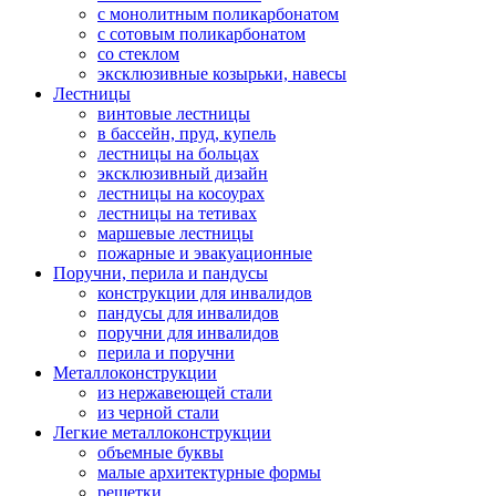
с монолитным поликарбонатом
с сотовым поликарбонатом
со стеклом
эксклюзивные козырьки, навесы
Лестницы
винтовые лестницы
в бассейн, пруд, купель
лестницы на больцах
эксклюзивный дизайн
лестницы на косоурах
лестницы на тетивах
маршевые лестницы
пожарные и эвакуационные
Поручни, перила и пандусы
конструкции для инвалидов
пандусы для инвалидов
поручни для инвалидов
перила и поручни
Металлоконструкции
из нержавеющей стали
из черной стали
Легкие металлоконструкции
объемные буквы
малые архитектурные формы
решетки