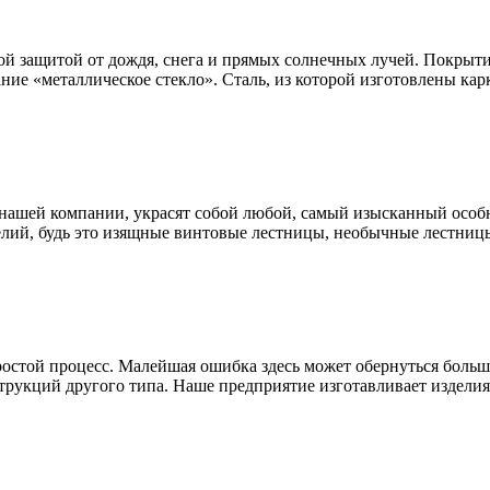
ой защитой от дождя, снега и прямых солнечных лучей. Покрыти
ание «металлическое стекло». Сталь, из которой изготовлены к
нашей компании, украсят собой любой, самый изысканный особн
лий, будь это изящные винтовые лестницы, необычные лестницы
простой процесс. Малейшая ошибка здесь может обернуться бол
трукций другого типа. Наше предприятие изготавливает изделия 