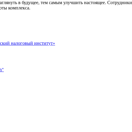
заглянуть в будущее, тем самым улучшить настоящее. Сотрудни
оты комплекса.
вский налоговый институт»
h"