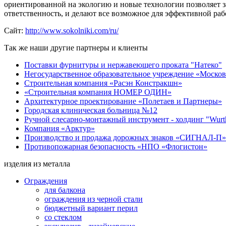
ориентированной на экологию и новые технологии позволяет 
ответственность, и делают все возможное для эффективной раб
Сайт:
http://www.sokolniki.com/ru/
Так же наши другие партнеры и клиенты
Поставки фурнитуры и нержавеющего проката "Натеко"
Негосударственное образовательное учреждение «Моско
Строительная компания «Расэн Констракшн»
«Строительная компания НОМЕР ОДИН»
Архитектурное проектирование «Полетаев и Партнеры»
Городская клиническая больница №12
Ручной слесарно-монтажный инструмент - холдинг "Wurt
Компания «Арктур»
Производство и продажа дорожных знаков «СИГНАЛ-П»
Противопожарная безопасность «НПО «Флогистон»
изделия из металла
Ограждения
для балкона
ограждения из черной стали
бюджетный вариант перил
со стеклом