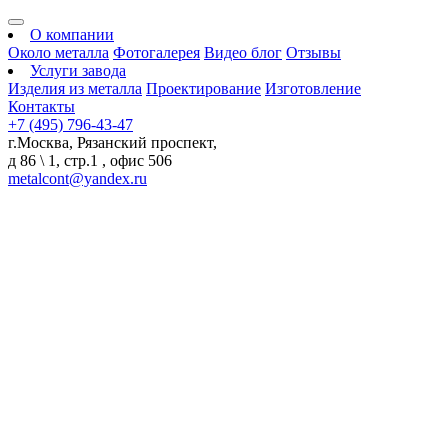
О компании
Около металла
Фотогалерея
Видео блог
Отзывы
Услуги завода
Изделия из металла
Проектирование
Изготовление
Контакты
+7 (495) 796-43-47
г.Москва, Рязанский проспект,
д 86 \ 1, стр.1 , офис 506
metalcont@yandex.ru