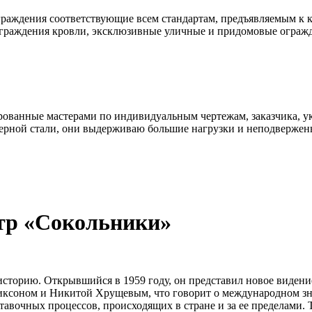
раждения соответствующие всем стандартам, предъявляемым к к
ограждения кровли, эксклюзивные уличные и придомовые ограж
ованные мастерами по индивидуальным чертежам, заказчика, ук
ерной стали, они выдерживаю большие нагрузки и неподвержен
тр «Сокольники»
сторию. Открывшийся в 1959 году, он представил новое видени
ксоном и Никитой Хрущевым, что говорит о международном зна
тавочных процессов, происходящих в стране и за ее пределами.