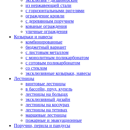
эксклюзив - дизайнерские
из нержавеющей стали
с горизонтальными ригелями
ограждение кровли
с деревянным поручнем
кованые ограждения
уличные ограждения
Козырьки и навесы
комбинированные
бюджетный вариант
с листовым металлом
с монолитным поликарбонатом
с сотовым поликарбонатом
со стеклом
эксклюзивные козырьки, навесы
Лестницы
винтовые лестницы
в бассейн, пруд, купель
лестницы на больцах
эксклюзивный дизайн
лестницы на косоурах
лестницы на тетивах
маршевые лестницы
пожарные и эвакуационные
Поручни, перила и пандусы