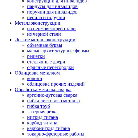
конструкции для инвалидов
пандусы для инвалидов
поручни для инвалидов
перила и поручни
Металлоконструкции
из нержавеющей стали
из черной стали
Легкие металлоконструкции
объемные буквы
малые архитектурные формы
решетки
стеклянные двери
офисные перегородки
Облицовка металлом
колонн
облицовка прочих изделий
Обработка металла, сварка
аргонно-дуговая сварка
гибка листового металла
гибка труб
лазерная резка
нитрид титана
карбид титана
карбонитрид титана
токарно-фрезерные работы