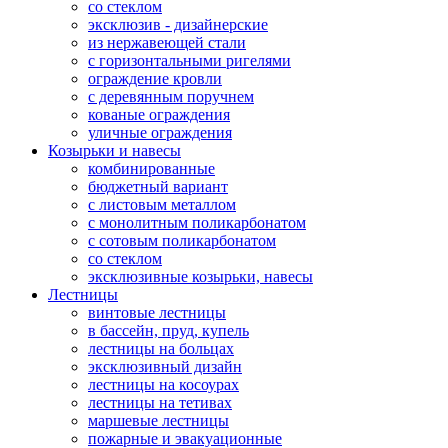
со стеклом
эксклюзив - дизайнерские
из нержавеющей стали
с горизонтальными ригелями
ограждение кровли
с деревянным поручнем
кованые ограждения
уличные ограждения
Козырьки и навесы
комбинированные
бюджетный вариант
с листовым металлом
с монолитным поликарбонатом
с сотовым поликарбонатом
со стеклом
эксклюзивные козырьки, навесы
Лестницы
винтовые лестницы
в бассейн, пруд, купель
лестницы на больцах
эксклюзивный дизайн
лестницы на косоурах
лестницы на тетивах
маршевые лестницы
пожарные и эвакуационные