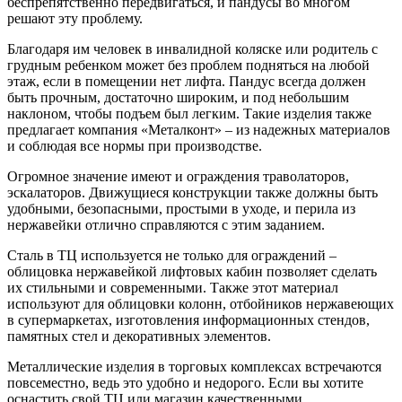
беспрепятственно передвигаться, и пандусы во многом
решают эту проблему.
Благодаря им человек в инвалидной коляске или родитель с
грудным ребенком может без проблем подняться на любой
этаж, если в помещении нет лифта. Пандус всегда должен
быть прочным, достаточно широким, и под небольшим
наклоном, чтобы подъем был легким. Такие изделия также
предлагает компания «Металконт» – из надежных материалов
и соблюдая все нормы при производстве.
Огромное значение имеют и ограждения траволаторов,
эскалаторов. Движущиеся конструкции также должны быть
удобными, безопасными, простыми в уходе, и перила из
нержавейки отлично справляются с этим заданием.
Сталь в ТЦ используется не только для ограждений –
облицовка нержавейкой лифтовых кабин позволяет сделать
их стильными и современными. Также этот материал
используют для облицовки колонн, отбойников нержавеющих
в супермаркетах, изготовления информационных стендов,
памятных стел и декоративных элементов.
Металлические изделия в торговых комплексах встречаются
повсеместно, ведь это удобно и недорого. Если вы хотите
оснастить свой ТЦ или магазин качественными