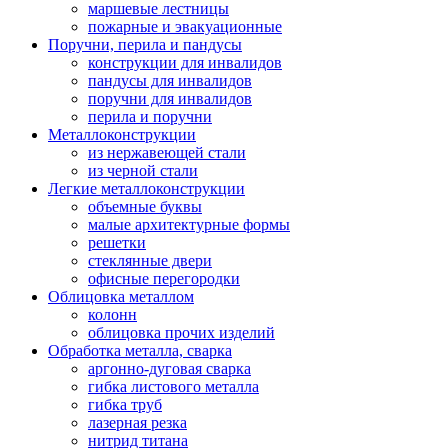
маршевые лестницы
пожарные и эвакуационные
Поручни, перила и пандусы
конструкции для инвалидов
пандусы для инвалидов
поручни для инвалидов
перила и поручни
Металлоконструкции
из нержавеющей стали
из черной стали
Легкие металлоконструкции
объемные буквы
малые архитектурные формы
решетки
стеклянные двери
офисные перегородки
Облицовка металлом
колонн
облицовка прочих изделий
Обработка металла, сварка
аргонно-дуговая сварка
гибка листового металла
гибка труб
лазерная резка
нитрид титана