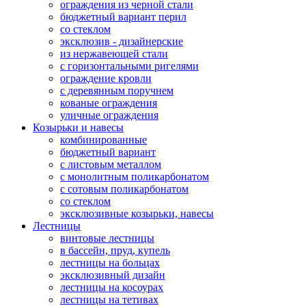
ограждения из черной стали
бюджетный вариант перил
со стеклом
эксклюзив - дизайнерские
из нержавеющей стали
с горизонтальными ригелями
ограждение кровли
с деревянным поручнем
кованые ограждения
уличные ограждения
Козырьки и навесы
комбинированные
бюджетный вариант
с листовым металлом
с монолитным поликарбонатом
с сотовым поликарбонатом
со стеклом
эксклюзивные козырьки, навесы
Лестницы
винтовые лестницы
в бассейн, пруд, купель
лестницы на больцах
эксклюзивный дизайн
лестницы на косоурах
лестницы на тетивах