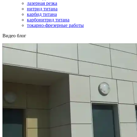
лазерная резка
нитрид титана
карбид титана
карбонитрид титана
токарно-фрезерные работы
Видео блог