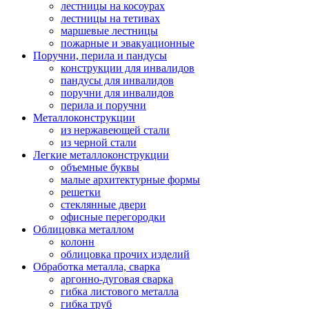
лестницы на косоурах
лестницы на тетивах
маршевые лестницы
пожарные и эвакуационные
Поручни, перила и пандусы
конструкции для инвалидов
пандусы для инвалидов
поручни для инвалидов
перила и поручни
Металлоконструкции
из нержавеющей стали
из черной стали
Легкие металлоконструкции
объемные буквы
малые архитектурные формы
решетки
стеклянные двери
офисные перегородки
Облицовка металлом
колонн
облицовка прочих изделий
Обработка металла, сварка
аргонно-дуговая сварка
гибка листового металла
гибка труб