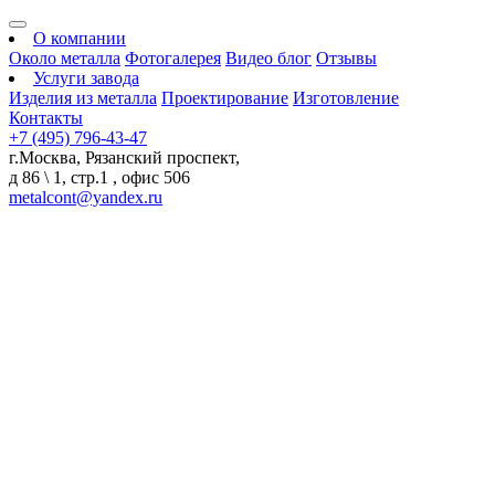
О компании
Около металла
Фотогалерея
Видео блог
Отзывы
Услуги завода
Изделия из металла
Проектирование
Изготовление
Контакты
+7 (495) 796-43-47
г.Москва, Рязанский проспект,
д 86 \ 1, стр.1 , офис 506
metalcont@yandex.ru