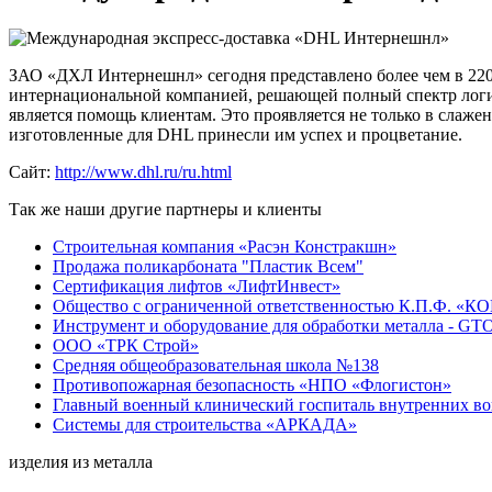
ЗАО «ДХЛ Интернешнл» сегодня представлено более чем в 220 с
интернациональной компанией, решающей полный спектр логис
является помощь клиентам. Это проявляется не только в слаже
изготовленные для DHL принесли им успех и процветание.
Сайт:
http://www.dhl.ru/ru.html
Так же наши другие партнеры и клиенты
Строительная компания «Расэн Констракшн»
Продажа поликарбоната "Пластик Всем"
Сертификация лифтов «ЛифтИнвест»
Общество с ограниченной ответственностью К.П.Ф. 
Инструмент и оборудование для обработки металла - 
ООО «ТРК Строй»
Средняя общеобразовательная школа №138
Противопожарная безопасность «НПО «Флогистон»
Главный военный клинический госпиталь внутренних в
Системы для строительства «АРКАДА»
изделия из металла