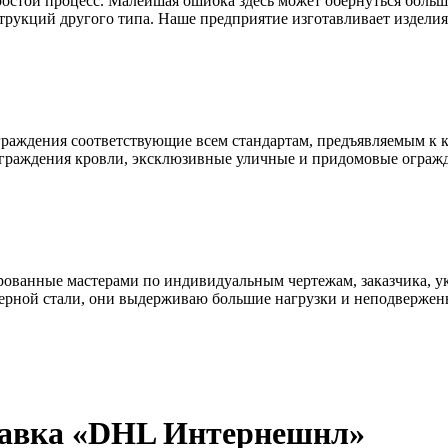
простой процесс. Малейшая ошибка здесь может обернуться бол
трукций другого типа. Наше предприятие изготавливает изделия 
раждения соответствующие всем стандартам, предъявляемым к к
ограждения кровли, эксклюзивные уличные и придомовые ограж
ованные мастерами по индивидуальным чертежам, заказчика, ук
ерной стали, они выдерживаю большие нагрузки и неподвержен
тавка «DHL Интернешнл»