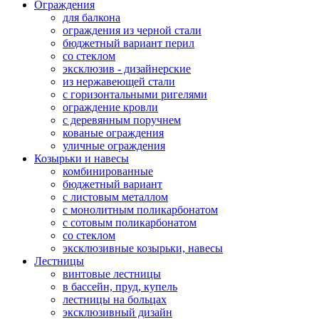
Ограждения
для балкона
ограждения из черной стали
бюджетный вариант перил
со стеклом
эксклюзив - дизайнерские
из нержавеющей стали
с горизонтальными ригелями
ограждение кровли
с деревянным поручнем
кованые ограждения
уличные ограждения
Козырьки и навесы
комбинированные
бюджетный вариант
с листовым металлом
с монолитным поликарбонатом
с сотовым поликарбонатом
со стеклом
эксклюзивные козырьки, навесы
Лестницы
винтовые лестницы
в бассейн, пруд, купель
лестницы на больцах
эксклюзивный дизайн