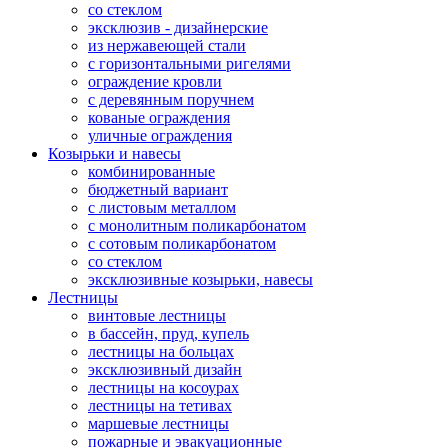
со стеклом
эксклюзив - дизайнерские
из нержавеющей стали
с горизонтальными ригелями
ограждение кровли
с деревянным поручнем
кованые ограждения
уличные ограждения
Козырьки и навесы
комбинированные
бюджетный вариант
с листовым металлом
с монолитным поликарбонатом
с сотовым поликарбонатом
со стеклом
эксклюзивные козырьки, навесы
Лестницы
винтовые лестницы
в бассейн, пруд, купель
лестницы на больцах
эксклюзивный дизайн
лестницы на косоурах
лестницы на тетивах
маршевые лестницы
пожарные и эвакуационные