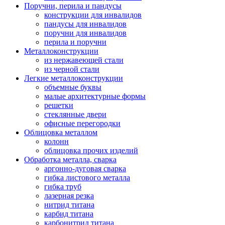
Поручни, перила и пандусы
конструкции для инвалидов
пандусы для инвалидов
поручни для инвалидов
перила и поручни
Металлоконструкции
из нержавеющей стали
из черной стали
Легкие металлоконструкции
объемные буквы
малые архитектурные формы
решетки
стеклянные двери
офисные перегородки
Облицовка металлом
колонн
облицовка прочих изделий
Обработка металла, сварка
аргонно-дуговая сварка
гибка листового металла
гибка труб
лазерная резка
нитрид титана
карбид титана
карбонитрид титана