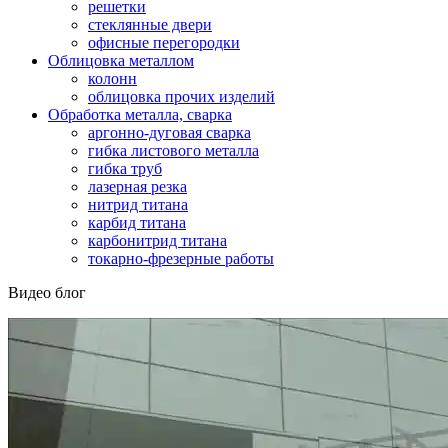
решетки
стеклянные двери
офисные перегородки
Облицовка металлом
колонн
облицовка прочих изделий
Обработка металла, сварка
аргонно-дуговая сварка
гибка листового металла
гибка труб
лазерная резка
нитрид титана
карбид титана
карбонитрид титана
токарно-фрезерные работы
Видео блог