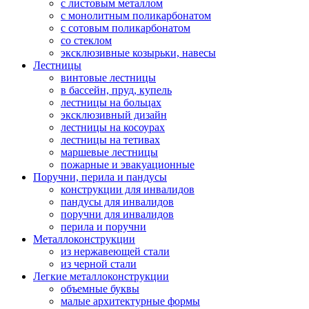
с листовым металлом
с монолитным поликарбонатом
с сотовым поликарбонатом
со стеклом
эксклюзивные козырьки, навесы
Лестницы
винтовые лестницы
в бассейн, пруд, купель
лестницы на больцах
эксклюзивный дизайн
лестницы на косоурах
лестницы на тетивах
маршевые лестницы
пожарные и эвакуационные
Поручни, перила и пандусы
конструкции для инвалидов
пандусы для инвалидов
поручни для инвалидов
перила и поручни
Металлоконструкции
из нержавеющей стали
из черной стали
Легкие металлоконструкции
объемные буквы
малые архитектурные формы