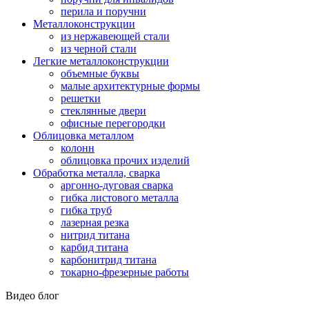
перила и поручни
Металлоконструкции
из нержавеющей стали
из черной стали
Легкие металлоконструкции
объемные буквы
малые архитектурные формы
решетки
стеклянные двери
офисные перегородки
Облицовка металлом
колонн
облицовка прочих изделий
Обработка металла, сварка
аргонно-дуговая сварка
гибка листового металла
гибка труб
лазерная резка
нитрид титана
карбид титана
карбонитрид титана
токарно-фрезерные работы
Видео блог