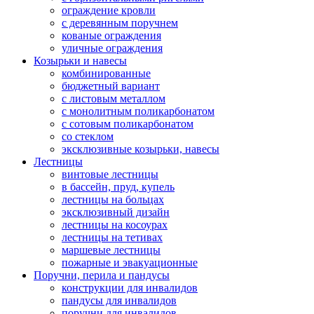
ограждение кровли
с деревянным поручнем
кованые ограждения
уличные ограждения
Козырьки и навесы
комбинированные
бюджетный вариант
с листовым металлом
с монолитным поликарбонатом
с сотовым поликарбонатом
со стеклом
эксклюзивные козырьки, навесы
Лестницы
винтовые лестницы
в бассейн, пруд, купель
лестницы на больцах
эксклюзивный дизайн
лестницы на косоурах
лестницы на тетивах
маршевые лестницы
пожарные и эвакуационные
Поручни, перила и пандусы
конструкции для инвалидов
пандусы для инвалидов
поручни для инвалидов