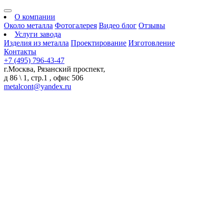
О компании
Около металла
Фотогалерея
Видео блог
Отзывы
Услуги завода
Изделия из металла
Проектирование
Изготовление
Контакты
+7 (495) 796-43-47
г.Москва, Рязанский проспект,
д 86 \ 1, стр.1 , офис 506
metalcont@yandex.ru