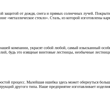
ой защитой от дождя, снега и прямых солнечных лучей. Покрыти
ание «металлическое стекло». Сталь, из которой изготовлены к
нашей компании, украсят собой любой, самый изысканный особн
лий, будь это изящные винтовые лестницы, необычные лестницы
простой процесс. Малейшая ошибка здесь может обернуться бол
трукций другого типа. Наше предприятие изготавливает изделия 