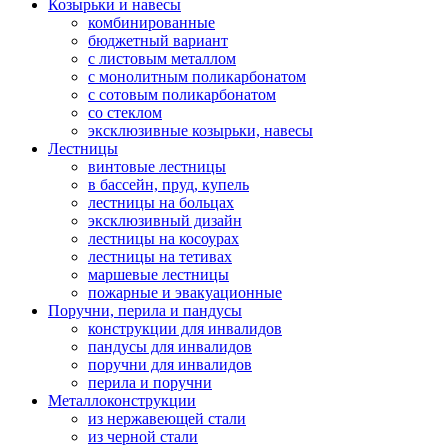
Козырьки и навесы
комбинированные
бюджетный вариант
с листовым металлом
с монолитным поликарбонатом
с сотовым поликарбонатом
со стеклом
эксклюзивные козырьки, навесы
Лестницы
винтовые лестницы
в бассейн, пруд, купель
лестницы на больцах
эксклюзивный дизайн
лестницы на косоурах
лестницы на тетивах
маршевые лестницы
пожарные и эвакуационные
Поручни, перила и пандусы
конструкции для инвалидов
пандусы для инвалидов
поручни для инвалидов
перила и поручни
Металлоконструкции
из нержавеющей стали
из черной стали