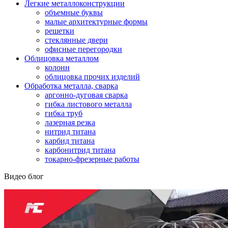
Легкие металлоконструкции
объемные буквы
малые архитектурные формы
решетки
стеклянные двери
офисные перегородки
Облицовка металлом
колонн
облицовка прочих изделий
Обработка металла, сварка
аргонно-дуговая сварка
гибка листового металла
гибка труб
лазерная резка
нитрид титана
карбид титана
карбонитрид титана
токарно-фрезерные работы
Видео блог