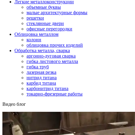
Легкие металлоконструкции
объемные буквы
малые архитектурные формы
решетки
стеклянные двери
офисные перегородки
Облицовка металлом
колонн
облицовка прочих изделий
Обработка металла, сварка
аргонно-дуговая сварка
гибка листового металла
гибка труб
лазерная резка
нитрид титана
карбид титана
карбонитрид титана
токарно-фрезерные работы
Видео блог