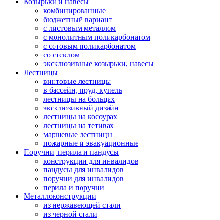
Козырьки и навесы
комбинированные
бюджетный вариант
с листовым металлом
с монолитным поликарбонатом
с сотовым поликарбонатом
со стеклом
эксклюзивные козырьки, навесы
Лестницы
винтовые лестницы
в бассейн, пруд, купель
лестницы на больцах
эксклюзивный дизайн
лестницы на косоурах
лестницы на тетивах
маршевые лестницы
пожарные и эвакуационные
Поручни, перила и пандусы
конструкции для инвалидов
пандусы для инвалидов
поручни для инвалидов
перила и поручни
Металлоконструкции
из нержавеющей стали
из черной стали