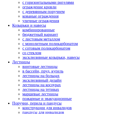
с горизонтальными ригелями
ограждение кровли
с деревянным поручнем
кованые ограждения
уличные ограждения
Козырьки и навесы
комбинированные
бюджетный вариант
с листовым металлом
с монолитным поликарбонатом
с сотовым поликарбонатом
со стеклом
эксклюзивные козырьки, навесы
Лестницы
винтовые лестницы
в бассейн, пруд, купель
лестницы на больцах
эксклюзивный дизайн
лестницы на косоурах
лестницы на тетивах
маршевые лестницы
пожарные и эвакуационные
Поручни, перила и пандусы
конструкции для инвалидов
пандусы для инвалидов