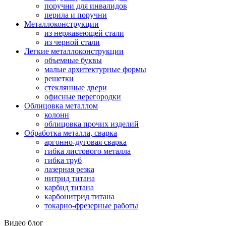
поручни для инвалидов
перила и поручни
Металлоконструкции
из нержавеющей стали
из черной стали
Легкие металлоконструкции
объемные буквы
малые архитектурные формы
решетки
стеклянные двери
офисные перегородки
Облицовка металлом
колонн
облицовка прочих изделий
Обработка металла, сварка
аргонно-дуговая сварка
гибка листового металла
гибка труб
лазерная резка
нитрид титана
карбид титана
карбонитрид титана
токарно-фрезерные работы
Видео блог