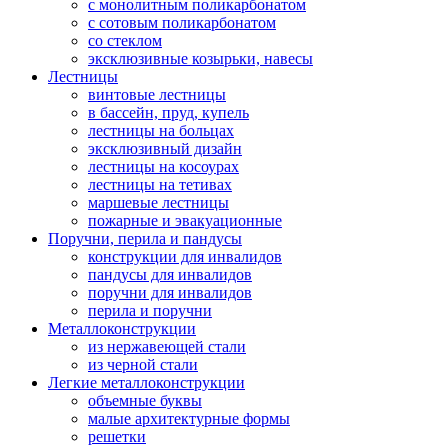
с монолитным поликарбонатом
с сотовым поликарбонатом
со стеклом
эксклюзивные козырьки, навесы
Лестницы
винтовые лестницы
в бассейн, пруд, купель
лестницы на больцах
эксклюзивный дизайн
лестницы на косоурах
лестницы на тетивах
маршевые лестницы
пожарные и эвакуационные
Поручни, перила и пандусы
конструкции для инвалидов
пандусы для инвалидов
поручни для инвалидов
перила и поручни
Металлоконструкции
из нержавеющей стали
из черной стали
Легкие металлоконструкции
объемные буквы
малые архитектурные формы
решетки